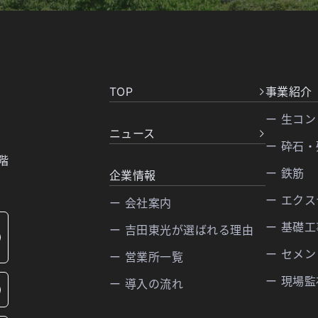
TOP
事業紹介
ー 生コン
ニュース
ー 砕石
階
ー 鉄筋
企業情報
ー エク
ー 会社案内
ー 基礎
ー 吉田東光が選ばれる理由
ー セメン
ー 営業所一覧
ー 現場
ー 導入の流れ