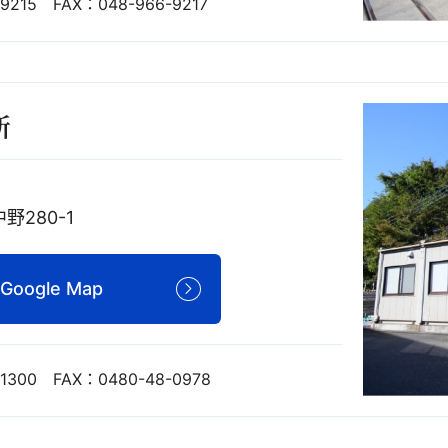
9215 FAX：048-966-9217
所
280-1
Google Map
-1300 FAX：0480-48-0978