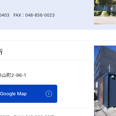
-0403 FAX：048-856-0023
所
町2-96-1
Google Map